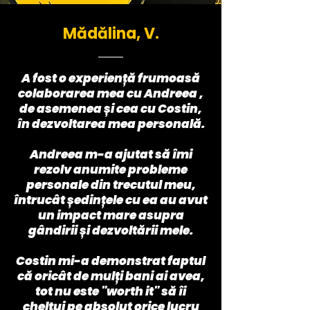
Mădălina, V.
A fost o experiență frumoasă
colaborarea mea cu Andreea ,
de asemenea și cea cu Costin,
în dezvoltarea mea personală.
Andreea m-a ajutat să îmi
rezolv anumite probleme
personale din trecutul meu,
întrucât ședințele cu ea au avut
un impact mare asupra
gândirii și dezvoltării mele.
Costin mi-a demonstrat faptul
că oricât de mulți bani ai avea,
tot nu este "
worth it"
să îi
cheltui pe absolut orice lucru