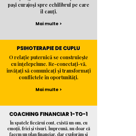
pași curajoși spre echilibrul pe care
îl cauți.
Mai multe >
PSIHOTERAPIE DE CUPLU
O relație puternică se construiește
cu înțelepciune. Re-conectați-vă,
învățați să comunicați și transformați
conflictele în oportunități.
Mai multe >
COACHING FINANCIAR 1-TO-1
În spatele fiecărui cont, există un om, cu
emoții, frici și visuri. Împreună, nu doar că
facem un plan financiar, dar explorăm și