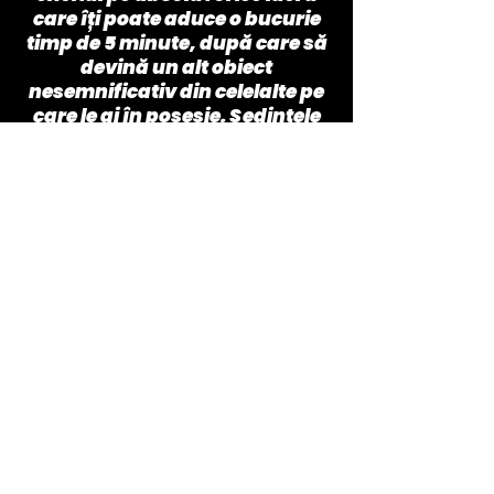
care îți poate aduce o bucurie
timp de 5 minute, după care să
devină un alt obiect
nesemnificativ din celelalte pe
care le ai în posesie. Ședințele
cu el mi-au demonstrat faptul
că putem alege unde SĂ și unde
SĂ NU punem accent pe
importanța banilor.