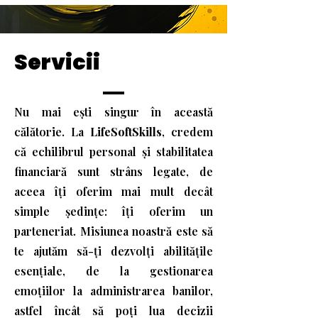
Servicii
Nu mai ești singur în această
călătorie. La
LifeSoftSkills
, credem
că echilibrul personal și stabilitatea
financiară sunt strâns legate, de
aceea îți oferim mai mult decât
simple ședințe: îți oferim un
parteneriat. Misiunea noastră este să
te ajutăm să-ți dezvolți abilitățile
esențiale, de la gestionarea
emoțiilor la administrarea banilor,
astfel încât să poți lua decizii